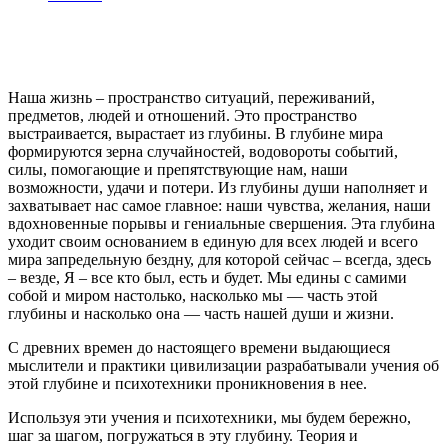
De profundis
De profundis
Наша жизнь – пространство ситуаций, переживаний,
предметов, людей и отношений. Это пространство
выстраивается, вырастает из глубины. В глубине мира
формируются зерна случайностей, водовороты событий,
силы, помогающие и препятствующие нам, наши
возможности, удачи и потери. Из глубины души наполняет и
захватывает нас самое главное: наши чувства, желания, наши
вдохновенные порывы и гениальные свершения. Эта глубина
уходит своим основанием в единую для всех людей и всего
мира запредельную бездну, для которой сейчас – всегда, здесь
– везде, Я – все кто был, есть и будет. Мы едины с самими
собой и миром настолько, насколько мы — часть этой
глубины и насколько она — часть нашей души и жизни.
С древних времен до настоящего времени выдающиеся
мыслители и практики цивилизации разрабатывали учения об
этой глубине и психотехники проникновения в нее.
Используя эти учения и психотехники, мы будем бережно,
шаг за шагом, погружаться в эту глубину. Теория и