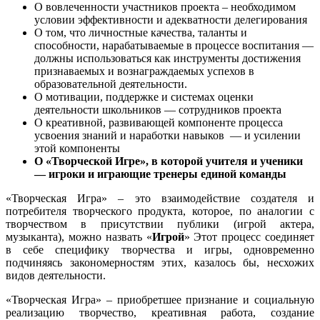
О вовлеченности участников проекта – необходимом
условии эффективности и адекватности делегирования
О том, что личностные качества, таланты и
способности, нарабатываемые в процессе воспитания —
должны использоваться как инструменты достижения
признаваемых и вознаграждаемых успехов в
образовательной деятельности.
О мотивации, поддержке и системах оценки
деятельности школьников — сотрудников проекта
О креативной, развивающей компоненте процесса
усвоения знаний и наработки навыков — и усилении
этой компоненты
О «Творческой Игре», в которой учителя и ученики
— игроки и играющие тренеры единой команды
«Творческая Игра» – это взаимодействие создателя и
потребителя творческого продукта, которое, по аналогии с
творчеством в присутствии публики (игрой актера,
музыканта), можно назвать «
Игрой
» Этот процесс соединяет
в себе специфику творчества и игры, одновременно
подчиняясь закономерностям этих, казалось бы, несхожих
видов деятельности.
«Творческая Игра» – приобретшее признание и социальную
реализацию творчество, креативная работа, создание