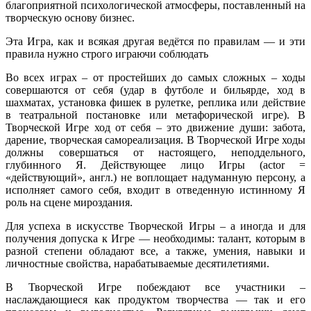
благоприятной психологической атмосферы, поставленный на
творческую основу бизнес.
Эта Игра, как и всякая другая ведётся по правилам — и эти
правила нужно строго играючи соблюдать
Во всех играх – от простейших до самых сложных – ходы
совершаются от себя (удар в футболе и бильярде, ход в
шахматах, установка фишек в рулетке, реплика или действие
в театральной постановке или метафорической игре). В
Творческой Игре ход от себя – это движение души: забота,
дарение, творческая самореализация. В Творческой Игре ходы
должны совершаться от настоящего, неподдельного,
глубинного Я. Действующее лицо Игры (actor =
«действующий», англ.) не воплощает надуманную персону, а
исполняет самого себя, входит в отведенную истинному Я
роль на сцене мироздания.
Для успеха в искусстве Творческой Игры – а иногда и для
получения допуска к Игре — необходимы: талант, которым в
разной степени обладают все, а также, умения, навыки и
личностные свойства, нарабатываемые десятилетиями.
В Творческой Игре побеждают все участники –
наслаждающиеся как продуктом творчества — так и его