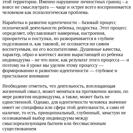
этой территории. Именно нарушение личностных границ – а
вовсе не смыслоутрата — чаще и острее всего воспринимается
человеком как психологическая проблема.
Наработка и развитие идентичности – базовый процесс
психической деятельности ребенка, подростка. Этот процесс
определяет, обуславливает намеренья, настроения,
приоритеты и поступки, но разворачивается в глубине
подсознания и, как таковой, не осознается ни самим
воспитуемым, ни его воспитателями. Душевные качества,
характер, образ и контекст жизни вырастающей из ребенка
индивидуума – не что иное, как результат этого процесса — и
поэтому на 4 уроке мы уделим этому процессу —
формированию и развитию идентичности — глубокое и
пристальное внимание
Необходимо отметить, что деятельность, воплощающая
жизненный смысл, может меняться на протяжении жизни, по
мере развития индивидуума, а также, может быть не
единственной. Однако, для идентичности человека значение
имеет не специфика или сфера этой деятельности, а само её
наличие, то есть, принципиальный, глубинный, зачастую не
осознаваемый выбор индивидуума между
смыслореализующим бытием или бессмысленным
существованием