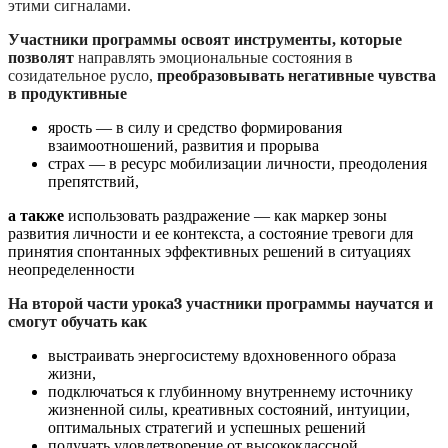
этими сигналами.
Участники программы освоят инструменты, которые
позволят
направлять эмоциональные состояния в
созидательное русло,
преобразовывать негативные чувства
в продуктивные
ярость — в силу и средство формирования
взаимоотношений, развития и прорыва
страх — в ресурс мобилизации личности, преодоления
препятствий,
а также
использовать раздражение — как маркер зоны
развития личности и ее контекста, а состояние тревоги для
принятия спонтанных эффективных решений в ситуациях
неопределенности
На второй части урока3
участники программы научатся и
смогут обучать как
выстраивать энергосистему вдохновенного образа
жизни,
подключаться к глубинному внутреннему источнику
жизненной силы, креативных состояний, интуиции,
оптимальных стратегий и успешных решений
получать удовлетворение от высококлассной