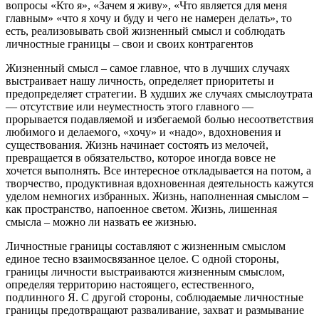
вопросы «Кто я», «Зачем я живу», «Что является для меня
главным» «что я хочу и буду и чего не намерен делать», то
есть, реализовывать свой жизненный смысл и соблюдать
личностные границы – свои и своих контрагентов
Жизненный смысл – самое главное, что в лучших случаях
выстраивает нашу личность, определяет приоритеты и
предопределяет стратегии. В худших же случаях смыслоутрата
— отсутствие или неуместность этого главного —
прорывается подавляемой и избегаемой болью несоответствия
любимого и делаемого, «хочу» и «надо», вдохновения и
существования. Жизнь начинает состоять из мелочей,
превращается в обязательство, которое иногда вовсе не
хочется выполнять. Все интересное откладывается на потом, а
творчество, продуктивная вдохновенная деятельность кажутся
уделом немногих избранных. Жизнь, наполненная смыслом –
как пространство, напоенное светом. Жизнь, лишенная
смысла – можно ли назвать ее жизнью.
Личностные границы составляют с жизненным смыслом
единое тесно взаимосвязанное целое. С одной стороны,
границы личности выстраиваются жизненным смыслом,
определяя территорию настоящего, естественного,
подлинного Я. С другой стороны, соблюдаемые личностные
границы предотвращают разваливание, захват и размывание